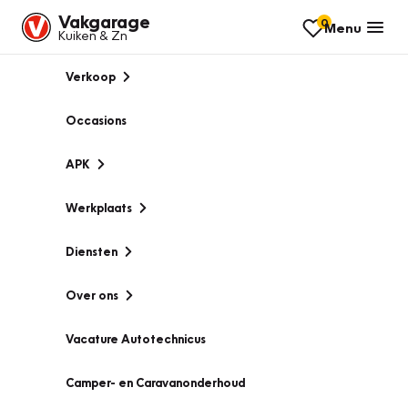
Vakgarage
0
Menu
Kuiken & Zn
Verkoop
Occasions
APK
Werkplaats
Diensten
Over ons
Vacature Autotechnicus
Camper- en Caravanonderhoud