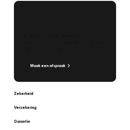
Plan een
Werkplaatsafspraak
Is uw auto toe aan Onderhoud,
Bandenwissel of een Vakantiecheck? Plan
online een afspraak!
Maak een afspraak
Zekerheid
Verzekering
Garantie