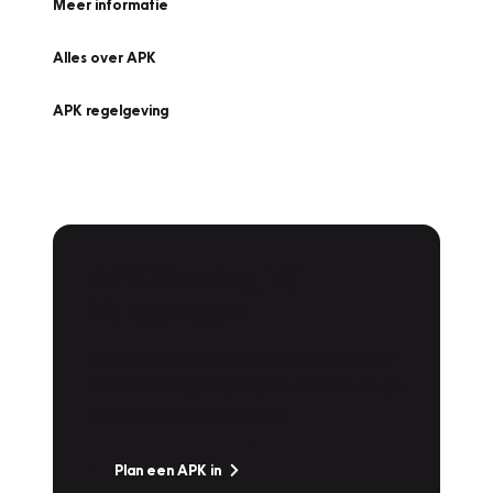
Meer informatie
Alles over APK
APK regelgeving
APK Keuring bij
Vakgarage!
Is het weer tijd voor de jaarlijkse APK? Ga
snel naar Vakgarage bij u in de buurt, en ga
zonder zorgen de weg op!
Plan een APK in