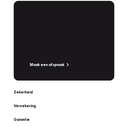
Plan een
Werkplaatsafspraak
Is uw auto toe aan Onderhoud,
Bandenwissel of een Vakantiecheck? Plan
online een afspraak!
Maak een afspraak
Zekerheid
Verzekering
Garantie