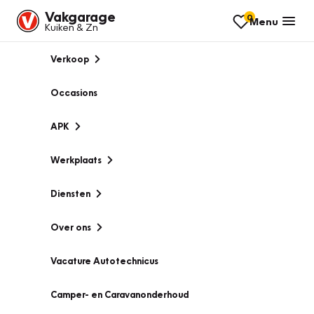
Vakgarage
0
Menu
Kuiken & Zn
Verkoop
Occasions
APK
Werkplaats
Diensten
Over ons
Vacature Autotechnicus
Camper- en Caravanonderhoud