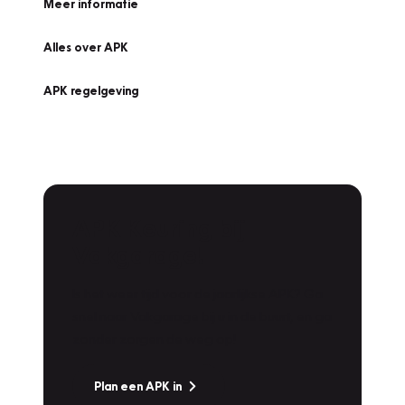
Meer informatie
Alles over APK
APK regelgeving
APK Keuring bij
Vakgarage!
Is het weer tijd voor de jaarlijkse APK? Ga
snel naar Vakgarage bij u in de buurt, en ga
zonder zorgen de weg op!
Plan een APK in