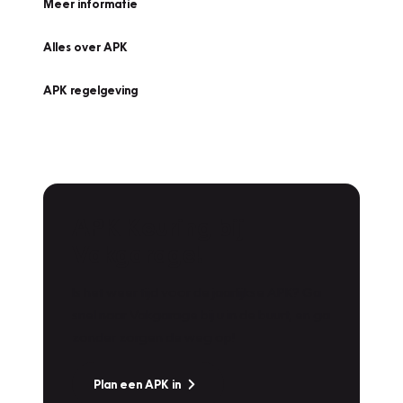
Meer informatie
Alles over APK
APK regelgeving
APK Keuring bij
Vakgarage!
Is het weer tijd voor de jaarlijkse APK? Ga
snel naar Vakgarage bij u in de buurt, en ga
zonder zorgen de weg op!
Plan een APK in