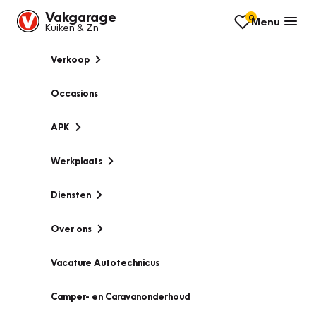
Vakgarage
0
Menu
Kuiken & Zn
Verkoop
Occasions
APK
Werkplaats
Diensten
Over ons
Vacature Autotechnicus
Camper- en Caravanonderhoud