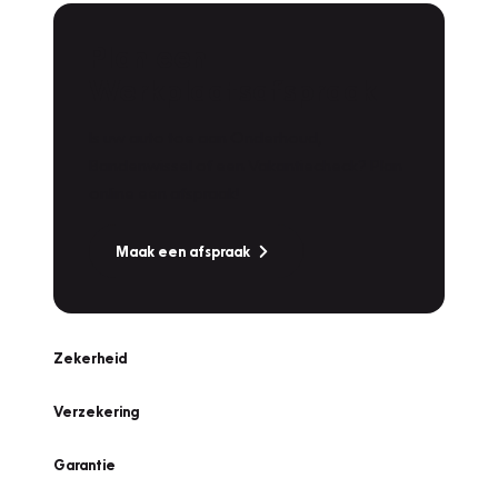
Plan een
Werkplaatsafspraak
Is uw auto toe aan Onderhoud,
Bandenwissel of een Vakantiecheck? Plan
online een afspraak!
Maak een afspraak
Zekerheid
Verzekering
Garantie