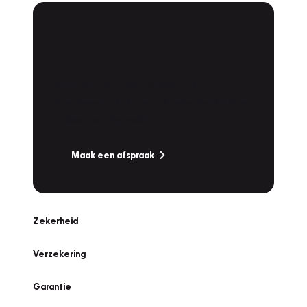
Plan een
Werkplaatsafspraak
Is uw auto toe aan Onderhoud,
Bandenwissel of een Vakantiecheck? Plan
online een afspraak!
Maak een afspraak
Zekerheid
Verzekering
Garantie