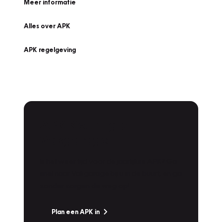
Meer informatie
Alles over APK
APK regelgeving
APK Keuring bij
Vakgarage!
Is het weer tijd voor de jaarlijkse APK? Ga
snel naar Vakgarage bij u in de buurt, en ga
zonder zorgen de weg op!
Plan een APK in