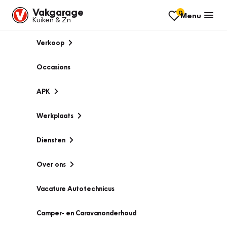
Vakgarage
0
Menu
Kuiken & Zn
Verkoop
Occasions
APK
Werkplaats
Diensten
Over ons
Vacature Autotechnicus
Camper- en Caravanonderhoud