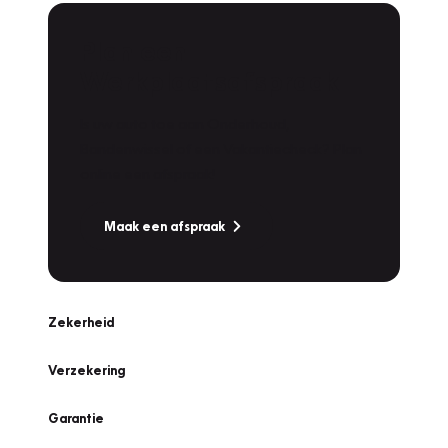
Plan een
Werkplaatsafspraak
Is uw auto toe aan Onderhoud,
Bandenwissel of een Vakantiecheck? Plan
online een afspraak!
Maak een afspraak
Zekerheid
Verzekering
Garantie