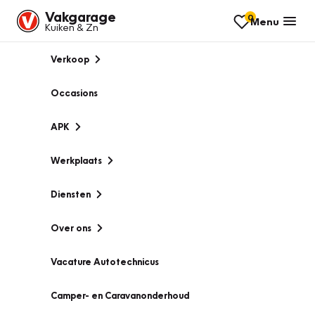
Vakgarage
0
Menu
Kuiken & Zn
Verkoop
Occasions
APK
Werkplaats
Diensten
Over ons
Vacature Autotechnicus
Camper- en Caravanonderhoud