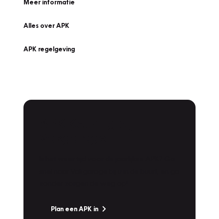
Meer informatie
Alles over APK
APK regelgeving
APK Keuring bij
Vakgarage!
Is het weer tijd voor de jaarlijkse APK? Ga
snel naar Vakgarage bij u in de buurt, en ga
zonder zorgen de weg op!
Plan een APK in