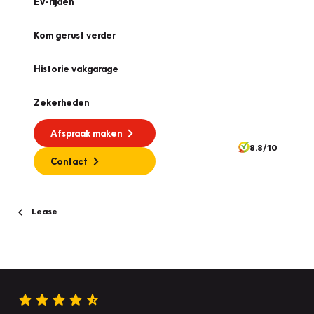
EV-rijden
Kom gerust verder
Historie vakgarage
Zekerheden
Afspraak maken
8.8/10
Contact
Lease