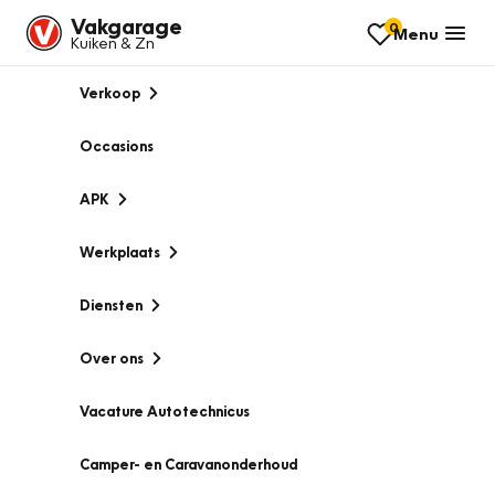
Vakgarage
0
Menu
Kuiken & Zn
Verkoop
Occasions
APK
Werkplaats
Diensten
Over ons
Vacature Autotechnicus
Camper- en Caravanonderhoud