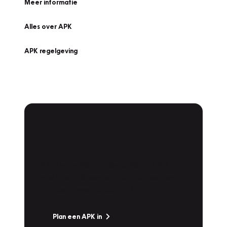
Meer informatie
Alles over APK
APK regelgeving
APK Keuring bij
Vakgarage!
Is het weer tijd voor de jaarlijkse APK? Ga
snel naar Vakgarage bij u in de buurt, en ga
zonder zorgen de weg op!
Plan een APK in