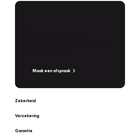
Plan een
Werkplaatsafspraak
Is uw auto toe aan Onderhoud,
Bandenwissel of een Vakantiecheck? Plan
online een afspraak!
Maak een afspraak
Zekerheid
Verzekering
Garantie