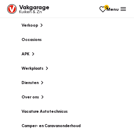
Vakgarage
0
Menu
Kuiken & Zn
Verkoop
Occasions
APK
Werkplaats
Diensten
Over ons
Vacature Autotechnicus
Camper- en Caravanonderhoud