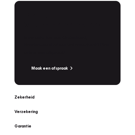
Plan een
Werkplaatsafspraak
Is uw auto toe aan Onderhoud,
Bandenwissel of een Vakantiecheck? Plan
online een afspraak!
Maak een afspraak
Zekerheid
Verzekering
Garantie