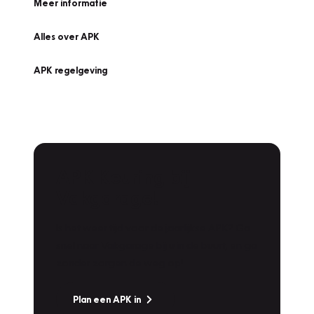
Meer informatie
Alles over APK
APK regelgeving
APK Keuring bij
Vakgarage!
Is het weer tijd voor de jaarlijkse APK? Ga
snel naar Vakgarage bij u in de buurt, en ga
zonder zorgen de weg op!
Plan een APK in