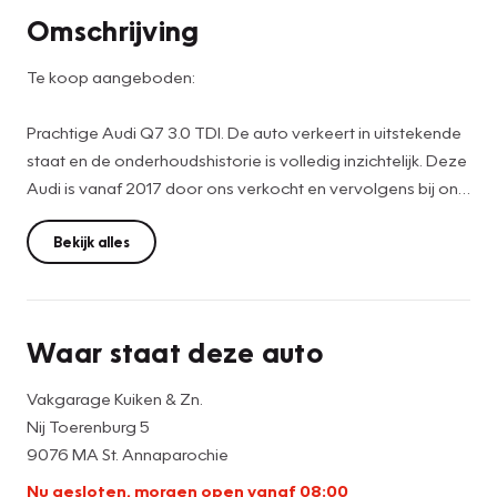
Omschrijving
Te koop aangeboden:
Prachtige Audi Q7 3.0 TDI. De auto verkeert in uitstekende
staat en de onderhoudshistorie is volledig inzichtelijk. Deze
Audi is vanaf 2017 door ons verkocht en vervolgens bij ons
in onderhoud geweest tot op heden.
Het onderhoud is dus volledig inzichtelijk en er is nooit op
Bekijk alles
bezuinigd, kortom een perfect onderhouden Audi.
De Q7 staat bekend om zijn superieure en comfortabele
Waar staat deze auto
rijgedrag, mede door de luchtvering die overigens ook in
hoogte verstelbaar is. Verder beschikt de Audi over veel
Vakgarage Kuiken & Zn.
ruimte (tot 7 personen) en kunnen alle achterstoelen met
Nij Toerenburg 5
een druk op de knop elektrisch ingeklapt worden. Zo creëer
9076 MA St. Annaparochie
je een zee van ruimte om spullen te vervoeren.
Nu gesloten, morgen open vanaf 08:00