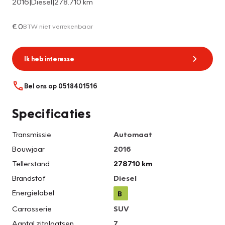
2016
|
Diesel
|
278.710 km
€ 0
BTW niet verrekenbaar
Ik heb interesse
Bel ons op 0518401516
Specificaties
Transmissie
Automaat
Bouwjaar
2016
Tellerstand
278710 km
Brandstof
Diesel
Energielabel
B
Carrosserie
SUV
Aantal zitplaatsen
7