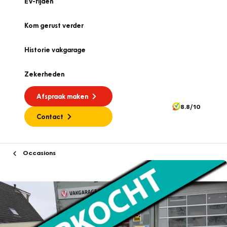
EV-rijden
Kom gerust verder
Historie vakgarage
Zekerheden
Afspraak maken
8.8/10
Contact
Occasions