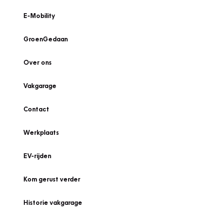
E-Mobility
GroenGedaan
Over ons
Vakgarage
Contact
Werkplaats
EV-rijden
Kom gerust verder
Historie vakgarage