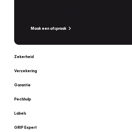
Werkplaatsafspraak
Is uw auto toe aan Onderhoud, Bandenwissel of een Va
Maak een afspraak
Zekerheid
Verzekering
Garantie
Pechhulp
Labels
GRIP Expert