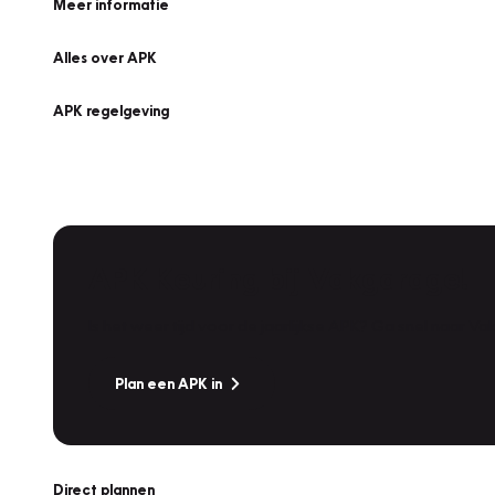
Meer informatie
Alles over APK
APK regelgeving
APK Keuring bij Vakgarage!
Is het weer tijd voor de jaarlijkse APK? Ga snel naar V
Plan een APK in
Direct plannen